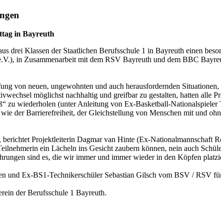
ungen
ttag in Bayreuth
s drei Klassen der Staatlichen Berufsschule 1 in Bayreuth einen beson
e.V.), in Zusammenarbeit mit dem RSV Bayreuth und dem BBC Bayreuth
affung von neuen, ungewohnten und auch herausfordernden Situationen,
vwechsel möglichst nachhaltig und greifbar zu gestalten, hatten alle Pr
ß“ zu wiederholen (unter Anleitung von Ex-Basketball-Nationalspiele
e der Barrierefreiheit, der Gleichstellung von Menschen mit und ohn
, berichtet Projektleiterin Dagmar van Hinte (Ex-Nationalmannschaft Ro
lnehmerin ein Lächeln ins Gesicht zaubern können, nein auch Schüler, d
ahrungen sind es, die wir immer und immer wieder in den Köpfen platz
hen und Ex-BS1-Technikerschüler Sebastian Gilsch vom BSV / RSV für 
erein der Berufsschule 1 Bayreuth.