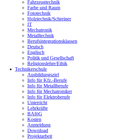
Fahrzeugtechnik
Farbe und Raum
Fototechnik
Holztechnik/Schreiner
IT
Mechatronik
Metalltechnik
Berufsintegrationsklassen
Deutsch
Englisch
Politik und Gesellschaft
Religionslehre/Ethik
Technikerschule
Ausbildungsziel
Info für Kfz.-Berufe
Info für Metallberufe
Info für Mechatroniker
Info für Elektroberufe
Unterricht
Lehrkräfte
BAföG
Kosten
Anmeldung
Download
Projektarbeit