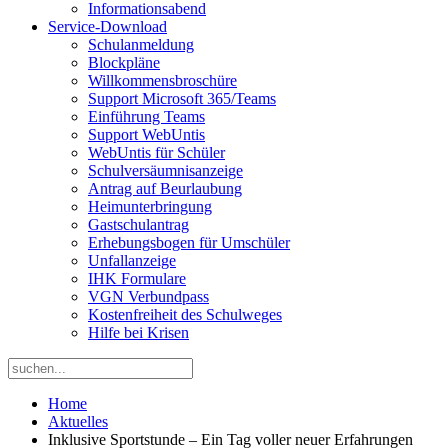
Informationsabend
Service-Download
Schulanmeldung
Blockpläne
Willkommensbroschüre
Support Microsoft 365/Teams
Einführung Teams
Support WebUntis
WebUntis für Schüler
Schulversäumnisanzeige
Antrag auf Beurlaubung
Heimunterbringung
Gastschulantrag
Erhebungsbogen für Umschüler
Unfallanzeige
IHK Formulare
VGN Verbundpass
Kostenfreiheit des Schulweges
Hilfe bei Krisen
Home
Aktuelles
Inklusive Sportstunde – Ein Tag voller neuer Erfahrungen