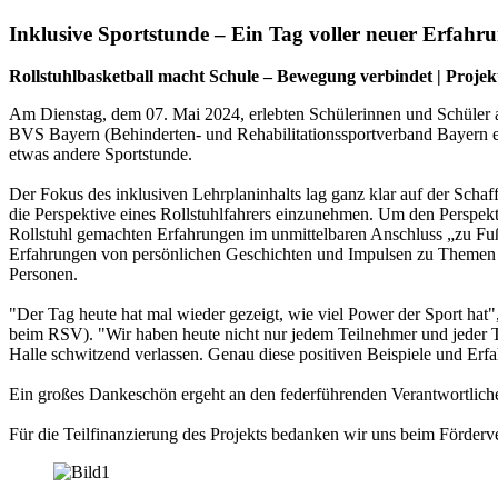
Inklusive Sportstunde – Ein Tag voller neuer Erfahr
Rollstuhlbasketball macht Schule – Bewegung verbindet | Projek
Am Dienstag, dem 07. Mai 2024, erlebten Schülerinnen und Schüler au
BVS Bayern (Behinderten- und Rehabilitationssportverband Bayern 
etwas andere Sportstunde.
Der Fokus des inklusiven Lehrplaninhalts lag ganz klar auf der Sch
die Perspektive eines Rollstuhlfahrers einzunehmen. Um den Perspekti
Rollstuhl gemachten Erfahrungen im unmittelbaren Anschluss „zu Fu
Erfahrungen von persönlichen Geschichten und Impulsen zu Themen wi
Personen.
"Der Tag heute hat mal wieder gezeigt, wie viel Power der Sport hat"
beim RSV). "Wir haben heute nicht nur jedem Teilnehmer und jeder Tei
Halle schwitzend verlassen. Genau diese positiven Beispiele und Erf
Ein großes Dankeschön ergeht an den federführenden Verantwortlic
Für die Teilfinanzierung des Projekts bedanken wir uns beim Förderv