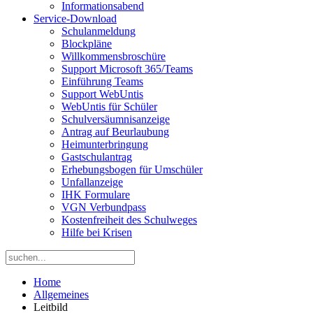
Informationsabend
Service-Download
Schulanmeldung
Blockpläne
Willkommensbroschüre
Support Microsoft 365/Teams
Einführung Teams
Support WebUntis
WebUntis für Schüler
Schulversäumnisanzeige
Antrag auf Beurlaubung
Heimunterbringung
Gastschulantrag
Erhebungsbogen für Umschüler
Unfallanzeige
IHK Formulare
VGN Verbundpass
Kostenfreiheit des Schulweges
Hilfe bei Krisen
Home
Allgemeines
Leitbild