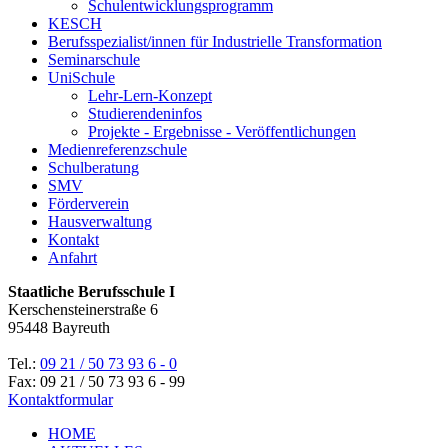
Schulentwicklungsprogramm
KESCH
Berufsspezialist/innen für Industrielle Transformation
Seminarschule
UniSchule
Lehr-Lern-Konzept
Studierendeninfos
Projekte - Ergebnisse - Veröffentlichungen
Medienreferenzschule
Schulberatung
SMV
Förderverein
Hausverwaltung
Kontakt
Anfahrt
Staatliche Berufsschule I
Kerschensteinerstraße 6
95448 Bayreuth
Tel.:
09 21 / 50 73 93 6 - 0
Fax: 09 21 / 50 73 93 6 - 99
Kontaktformular
HOME