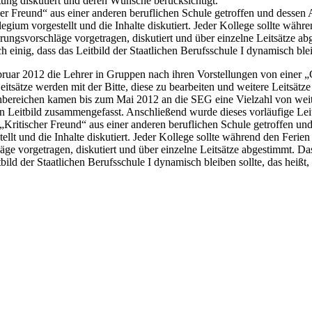
tung diskutiert und deren Wünsche berücksichtigt.
cher Freund“ aus einer anderen beruflichen Schule getroffen und desse
legium vorgestellt und die Inhalte diskutiert. Jeder Kollege sollte wä
ungsvorschläge vorgetragen, diskutiert und über einzelne Leitsätze 
inig, dass das Leitbild der Staatlichen Berufsschule I dynamisch blei
ebruar 2012 die Lehrer in Gruppen nach ihren Vorstellungen von einer
itsätze werden mit der Bitte, diese zu bearbeiten und weitere Leitsätze
hbereichen kamen bis zum Mai 2012 an die SEG eine Vielzahl von weit
en Leitbild zusammengefasst. Anschließend wurde dieses vorläufige Leit
in „Kritischer Freund“ aus einer anderen beruflichen Schule getroffen u
ellt und die Inhalte diskutiert. Jeder Kollege sollte während den Feri
ge vorgetragen, diskutiert und über einzelne Leitsätze abgestimmt.
bild der Staatlichen Berufsschule I dynamisch bleiben sollte, das hei