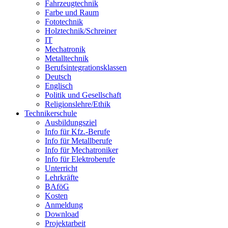
Fahrzeugtechnik
Farbe und Raum
Fototechnik
Holztechnik/Schreiner
IT
Mechatronik
Metalltechnik
Berufsintegrationsklassen
Deutsch
Englisch
Politik und Gesellschaft
Religionslehre/Ethik
Technikerschule
Ausbildungsziel
Info für Kfz.-Berufe
Info für Metallberufe
Info für Mechatroniker
Info für Elektroberufe
Unterricht
Lehrkräfte
BAföG
Kosten
Anmeldung
Download
Projektarbeit