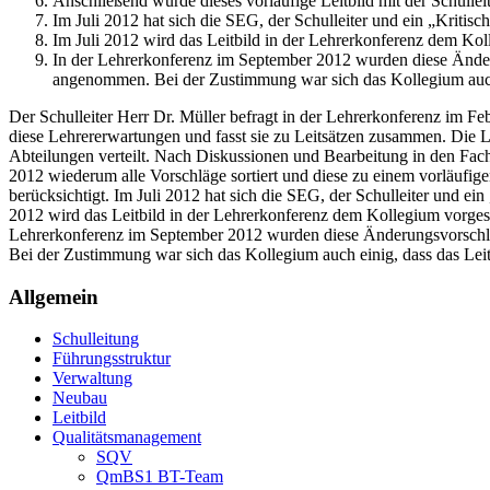
Anschließend wurde dieses vorläufige Leitbild mit der Schullei
Im Juli 2012 hat sich die SEG, der Schulleiter und ein „Kritis
Im Juli 2012 wird das Leitbild in der Lehrerkonferenz dem Kol
In der Lehrerkonferenz im September 2012 wurden diese Änder
angenommen. Bei der Zustimmung war sich das Kollegium auch e
Der Schulleiter Herr Dr. Müller befragt in der Lehrerkonferenz im F
diese Lehrererwartungen und fasst sie zu Leitsätzen zusammen. Die Le
Abteilungen verteilt. Nach Diskussionen und Bearbeitung in den Fac
2012 wiederum alle Vorschläge sortiert und diese zu einem vorläufig
berücksichtigt. Im Juli 2012 hat sich die SEG, der Schulleiter und e
2012 wird das Leitbild in der Lehrerkonferenz dem Kollegium vorgest
Lehrerkonferenz im September 2012 wurden diese Änderungsvorschlä
Bei der Zustimmung war sich das Kollegium auch einig, dass das Leit
Allgemein
Schulleitung
Führungsstruktur
Verwaltung
Neubau
Leitbild
Qualitätsmanagement
SQV
QmBS1 BT-Team