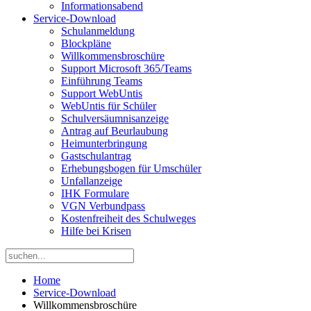
Informationsabend
Service-Download
Schulanmeldung
Blockpläne
Willkommensbroschüre
Support Microsoft 365/Teams
Einführung Teams
Support WebUntis
WebUntis für Schüler
Schulversäumnisanzeige
Antrag auf Beurlaubung
Heimunterbringung
Gastschulantrag
Erhebungsbogen für Umschüler
Unfallanzeige
IHK Formulare
VGN Verbundpass
Kostenfreiheit des Schulweges
Hilfe bei Krisen
Home
Service-Download
Willkommensbroschüre