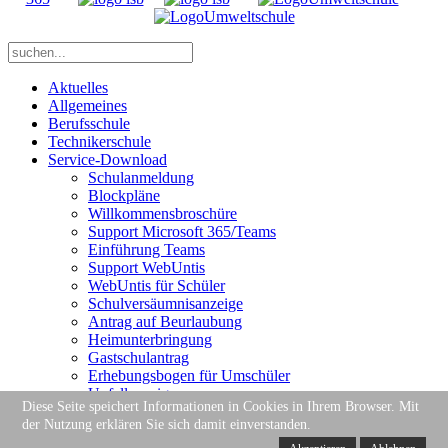
Aktuelles
Allgemeines
Berufsschule
Technikerschule
Service-Download
Schulanmeldung
Blockpläne
Willkommensbroschüre
Support Microsoft 365/Teams
Einführung Teams
Support WebUntis
WebUntis für Schüler
Schulversäumnisanzeige
Antrag auf Beurlaubung
Heimunterbringung
Gastschulantrag
Erhebungsbogen für Umschüler
Unfallanzeige
Diese Seite speichert Informationen in Cookies in Ihrem Browser. Mit
IHK Formulare
der Nutzung erklären Sie sich damit einverstanden.
VGN Verbundpass
Kostenfreiheit des Schulweges