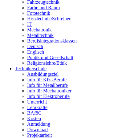
Fahrzeugtechnik
Farbe und Raum
Fototechnik
Holztechnik/Schreiner
IT
Mechatronik
Metalltechnik
Berufsintegrationsklassen
Deutsch
Englisch
Politik und Gesellschaft
Religionslehre/Ethik
Technikerschule
Ausbildungsziel
Info für Kfz.-Berufe
Info für Metallberufe
Info für Mechatroniker
Info für Elektroberufe
Unterricht
Lehrkräfte
BAföG
Kosten
Anmeldung
Download
Projektarbeit