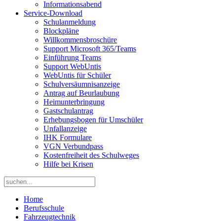
Informationsabend
Service-Download
Schulanmeldung
Blockpläne
Willkommensbroschüre
Support Microsoft 365/Teams
Einführung Teams
Support WebUntis
WebUntis für Schüler
Schulversäumnisanzeige
Antrag auf Beurlaubung
Heimunterbringung
Gastschulantrag
Erhebungsbogen für Umschüler
Unfallanzeige
IHK Formulare
VGN Verbundpass
Kostenfreiheit des Schulweges
Hilfe bei Krisen
Home
Berufsschule
Fahrzeugtechnik