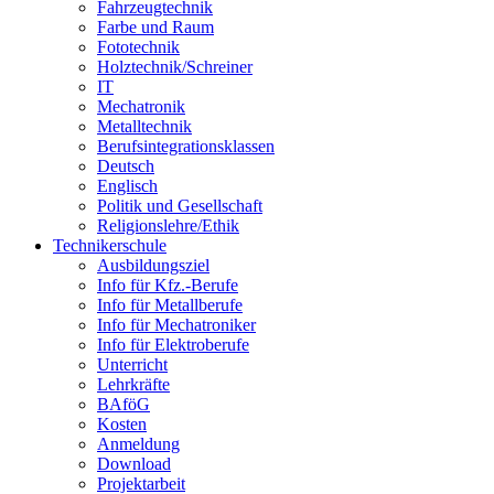
Fahrzeugtechnik
Farbe und Raum
Fototechnik
Holztechnik/Schreiner
IT
Mechatronik
Metalltechnik
Berufsintegrationsklassen
Deutsch
Englisch
Politik und Gesellschaft
Religionslehre/Ethik
Technikerschule
Ausbildungsziel
Info für Kfz.-Berufe
Info für Metallberufe
Info für Mechatroniker
Info für Elektroberufe
Unterricht
Lehrkräfte
BAföG
Kosten
Anmeldung
Download
Projektarbeit